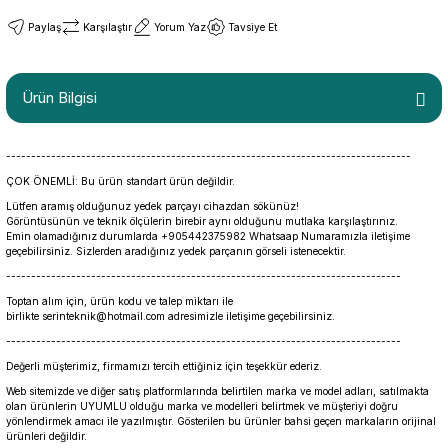
Paylaş
Karşılaştır
Yorum Yaz
Tavsiye Et
Ürün Bilgisi
---------------------------------------------------------------------------------
ÇOK ÖNEMLİ: Bu ürün standart ürün değildir.
Lütfen aramış olduğunuz yedek parçayı cihazdan sökünüz!
Görüntüsünün ve teknik ölçülerin birebir aynı olduğunu mutlaka karşılaştırınız.
Emin olamadığınız durumlarda +905442375982 Whatsaap Numaramızla iletişime
geçebilirsiniz. Sizlerden aradığınız yedek parçanın görseli istenecektir.
-------------------------------------------------------------------------------
Toptan alım için, ürün kodu ve talep miktarı ile
birlikte serinteknik@hotmail.com adresimizle iletişime geçebilirsiniz.
-------------------------------------------------------------------------------
Değerli müşterimiz, firmamızı tercih ettiğiniz için teşekkür ederiz.
Web sitemizde ve diğer satış platformlarında belirtilen marka ve model adları, satılmakta
olan ürünlerin UYUMLU olduğu marka ve modelleri belirtmek ve müşteriyi doğru
yönlendirmek amacı ile yazılmıştır. Gösterilen bu ürünler bahsi geçen markaların orijinal
ürünleri değildir.