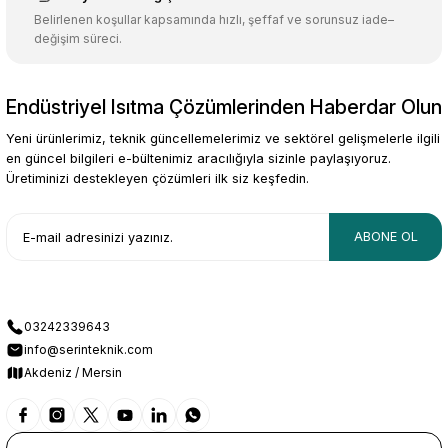
Belirlenen koşullar kapsamında hızlı, şeffaf ve sorunsuz iade–
değişim süreci.
Endüstriyel Isıtma Çözümlerinden Haberdar Olun
Gönder
Yeni ürünlerimiz, teknik güncellemelerimiz ve sektörel gelişmelerle ilgili
en güncel bilgileri e-bültenimiz aracılığıyla sizinle paylaşıyoruz.
Üretiminizi destekleyen çözümleri ilk siz keşfedin.
ABONE OL
03242339643
info@serinteknik.com
Akdeniz / Mersin