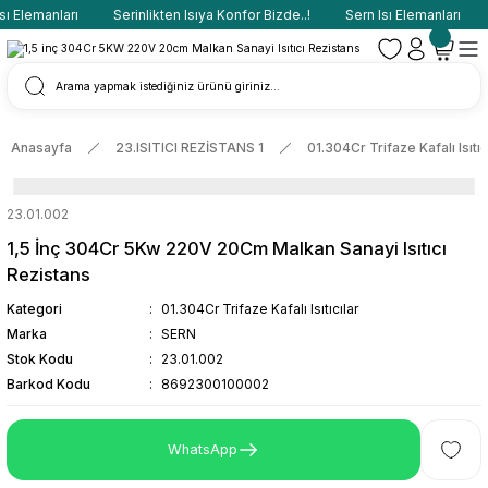
ı Elemanları
Serinlikten Isıya Konfor Bizde..!
Sern Isı Elemanları
Anasayfa
23.ISITICI REZİSTANS 1
01.304Cr Trifaze Kafalı Isıtıc
23.01.002
1,5 İnç 304Cr 5Kw 220V 20Cm Malkan Sanayi Isıtıcı
Rezistans
Kategori
01.304Cr Trifaze Kafalı Isıtıcılar
Marka
SERN
Stok Kodu
23.01.002
Barkod Kodu
8692300100002
WhatsApp