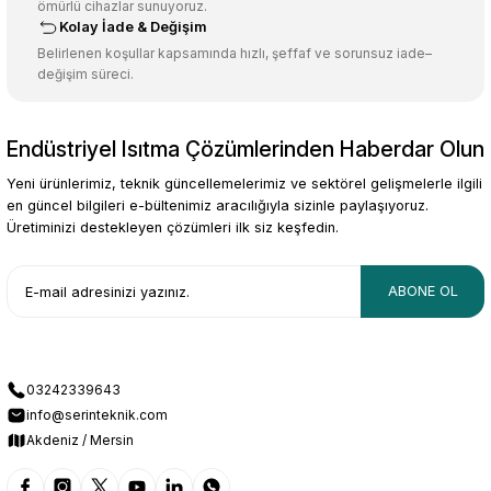
ömürlü cihazlar sunuyoruz.
Bu ürüne benzer farklı alternatifler olmalı.
Kolay İade & Değişim
Belirlenen koşullar kapsamında hızlı, şeffaf ve sorunsuz iade–
değişim süreci.
Endüstriyel Isıtma Çözümlerinden Haberdar Olun
Gönder
Yeni ürünlerimiz, teknik güncellemelerimiz ve sektörel gelişmelerle ilgili
en güncel bilgileri e-bültenimiz aracılığıyla sizinle paylaşıyoruz.
Üretiminizi destekleyen çözümleri ilk siz keşfedin.
ABONE OL
03242339643
info@serinteknik.com
Akdeniz / Mersin