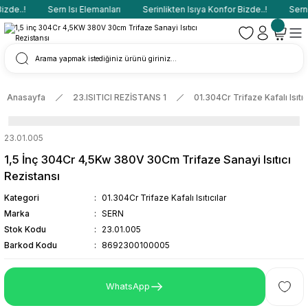
zde..!
Sern Isı Elemanları
Serinlikten Isıya Konfor Bizde..!
Sern I
Anasayfa
23.ISITICI REZİSTANS 1
01.304Cr Trifaze Kafalı Isıtıc
23.01.005
1,5 İnç 304Cr 4,5Kw 380V 30Cm Trifaze Sanayi Isıtıcı
Rezistansı
Kategori
01.304Cr Trifaze Kafalı Isıtıcılar
Marka
SERN
Stok Kodu
23.01.005
Barkod Kodu
8692300100005
WhatsApp