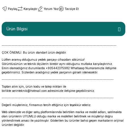
Paylaş
Karşılaştır
Yorum Yaz
Tavsiye Et
Ürün Bilgisi
---------------------------------------------------------------------------------
ÇOK ÖNEMLİ: Bu ürün standart ürün değildir.
Lütfen aramış olduğunuz yedek parçayı cihazdan sökünüz!
Görüntüsünün ve teknik ölçülerin birebir aynı olduğunu mutlaka karşılaştırınız.
Emin olamadığınız durumlarda +905442375982 Whatsaap Numaramızla iletişime
geçebilirsiniz. Sizlerden aradığınız yedek parçanın görseli istenecektir.
-------------------------------------------------------------------------------
Toptan alım için, ürün kodu ve talep miktarı ile
birlikte serinteknik@hotmail.com adresimizle iletişime geçebilirsiniz.
-------------------------------------------------------------------------------
Değerli müşterimiz, firmamızı tercih ettiğiniz için teşekkür ederiz.
Web sitemizde ve diğer satış platformlarında belirtilen marka ve model adları, satılmakta
olan ürünlerin UYUMLU olduğu marka ve modelleri belirtmek ve müşteriyi doğru
yönlendirmek amacı ile yazılmıştır. Gösterilen bu ürünler bahsi geçen markaların orijinal
ürünleri değildir.